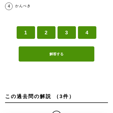
かんぺき
1
2
3
4
解答する
この過去問の解説 （3件）