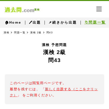
漢検
📁問題一覧
🏠Home
🖊出題
📌続きから出題
漢検
問題一覧
漢検 2級
問43
漢検 予想問題
漢検 2級
問43
このページは閲覧用ページです。
履歴を残すには、 「
新しく出題する（ここをクリッ
ク）
」 をご利用ください。