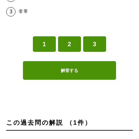
非常
1
2
3
解答する
この過去問の解説 （1件）