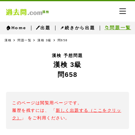
漢検
📁問題一覧
🏠Home
🖊出題
📌続きから出題
漢検
問題一覧
漢検 3級
問658
漢検 予想問題
漢検 3級
問658
このページは閲覧用ページです。
履歴を残すには、 「
新しく出題する（ここをクリッ
ク）
」 をご利用ください。