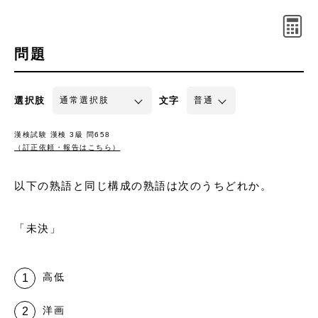
問題
選択肢
文字
漢検試験 漢検 3級 問658
（訂正依頼・報告はこちら）
以下の熟語と同じ構成の熟語は次のうちどれか。
「未決」
高低
洋画