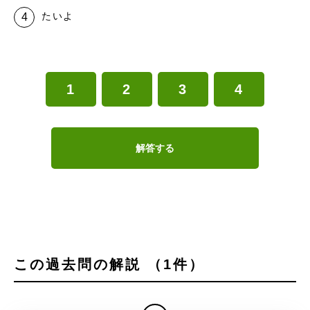
たいよ
1
2
3
4
解答する
この過去問の解説 （1件）