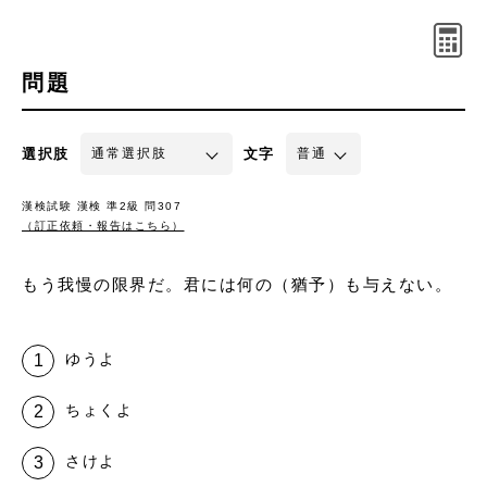
問題
選択肢
文字
漢検試験 漢検 準2級 問307
（訂正依頼・報告はこちら）
もう我慢の限界だ。君には何の（猶予）も与えない。
ゆうよ
ちょくよ
さけよ