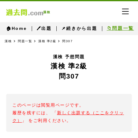
漢検
📁問題一覧
🏠Home
🖊出題
📌続きから出題
漢検
問題一覧
漢検 準2級
問307
漢検 予想問題
漢検 準2級
問307
このページは閲覧用ページです。
履歴を残すには、 「
新しく出題する（ここをクリッ
ク）
」 をご利用ください。