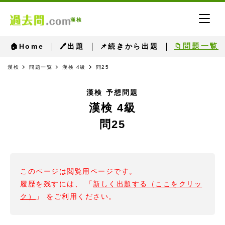
漢検
📁問題一覧
🏠Home
🖊出題
📌続きから出題
漢検
問題一覧
漢検 4級
問25
漢検 予想問題
漢検 4級
問25
このページは閲覧用ページです。
履歴を残すには、 「
新しく出題する（ここをクリッ
ク）
」 をご利用ください。