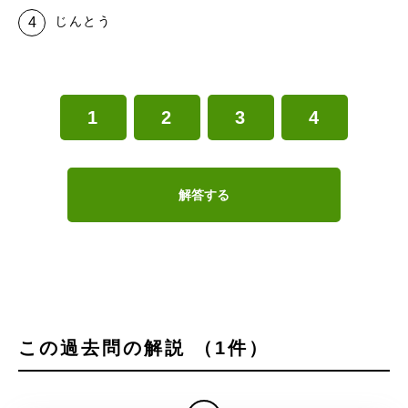
じんとう
1
2
3
4
解答する
この過去問の解説 （1件）