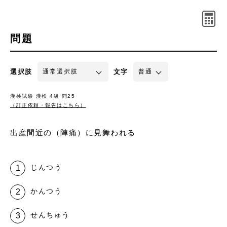
問題
選択肢
文字
漢検試験 漢検 4級 問25
（訂正依頼・報告はこちら）
出産間近の（陣痛）に見舞われる
じんつう
かんつう
せんちゅう