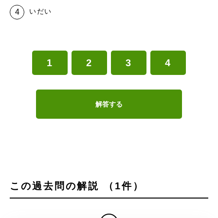
いだい
1
2
3
4
解答する
この過去問の解説 （1件）