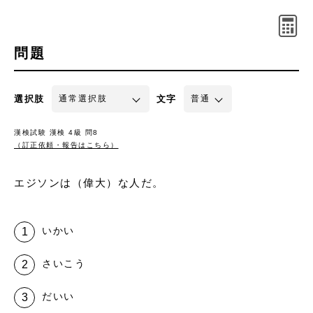
問題
選択肢
文字
漢検試験 漢検 4級 問8
（訂正依頼・報告はこちら）
エジソンは（偉大）な人だ。
いかい
さいこう
だいい