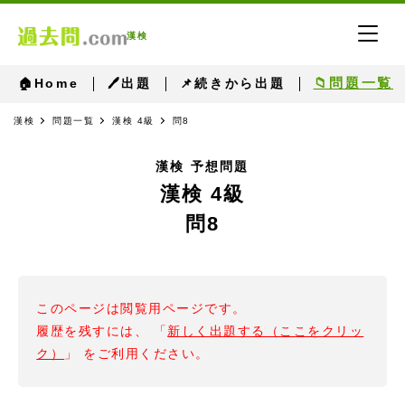
漢検
📁問題一覧
🏠Home
🖊出題
📌続きから出題
漢検
問題一覧
漢検 4級
問8
漢検 予想問題
漢検 4級
問8
このページは閲覧用ページです。
履歴を残すには、 「
新しく出題する（ここをクリッ
ク）
」 をご利用ください。