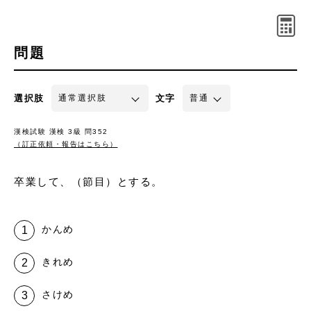
問題
選択肢
文字
漢検試験 漢検 3級 問352
（訂正依頼・報告はこちら）
卒業して、（節目）とする。
かんめ
きれめ
さけめ