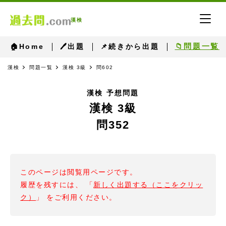
漢検
📁問題一覧
🏠Home
🖊出題
📌続きから出題
漢検
問題一覧
漢検 3級
問602
漢検 予想問題
漢検 3級
問352
このページは閲覧用ページです。
履歴を残すには、 「
新しく出題する（ここをクリッ
ク）
」 をご利用ください。