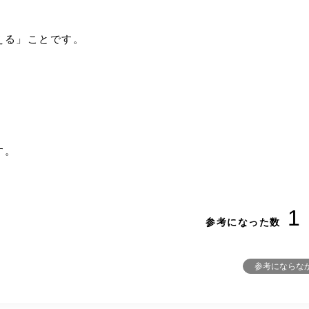
える」ことです。
す。
1
参考になった数
参考にならな