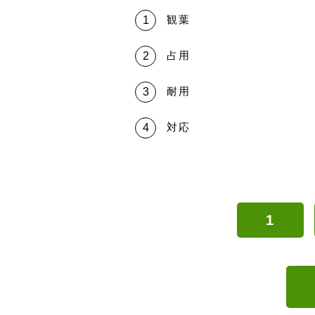
観葉
占用
耐用
対応
1