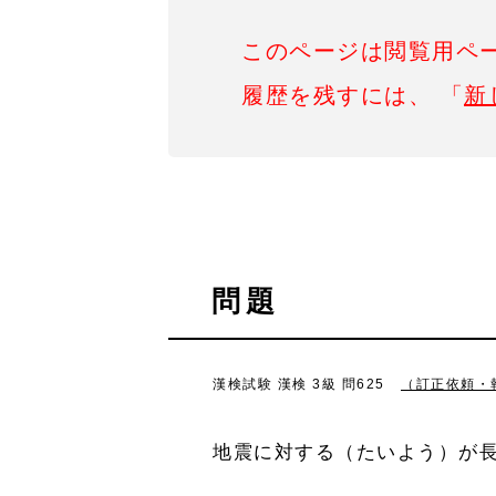
このページは閲覧用ペ
履歴を残すには、 「
新
問題
漢検試験 漢検 3級 問625
（訂正依頼・
地震に対する（たいよう）が