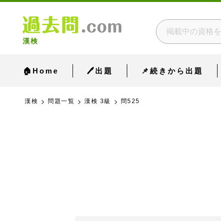
漢検
🏠Home
🖊出題
📌続きから出題
漢検
問題一覧
漢検 3級
問525