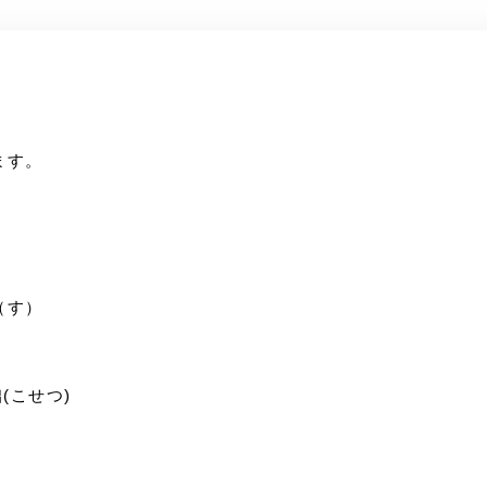
ます。
（す）
(こせつ)