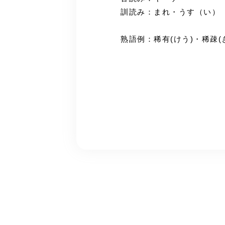
訓読み：まれ・うす（い）
熟語例：稀有(けう)・稀疎(