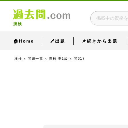
漢検
🏠Home
🖊出題
📌続きから出題
漢検
問題一覧
漢検 準1級
問617