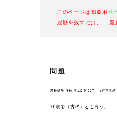
このページは閲覧用ペ
履歴を残すには、 「
新
問題
漢検試験 漢検 準1級 問617
（訂正依頼
70歳を（古稀）とも言う。