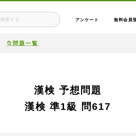
アンケート
無料会員
📁問題一覧
漢検 予想問題
漢検 準1級
問617