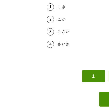
こき
こか
こさい
さいき
1