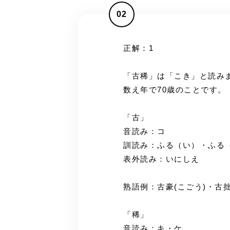
02
正解：1
「古稀」は「こき」と読み
数え年で70歳のことです。
「古」
音読み：コ
訓読み：ふる（い）・ふる
表外読み：いにしえ
熟語例：古豪(こごう)・古拙
「稀」
音読み：キ・ケ