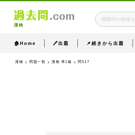
漢検
🏠Home
🖊出題
📌続きから出題
漢検
問題一覧
漢検 準1級
問517