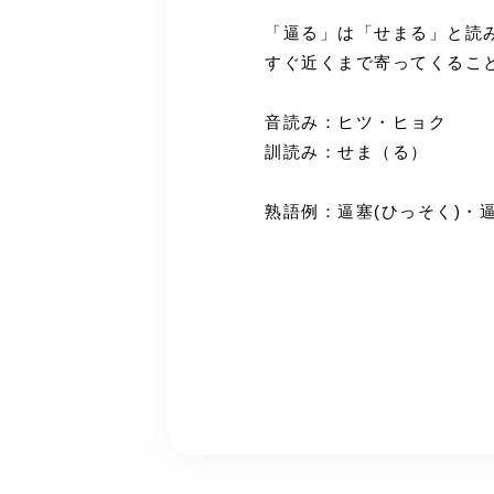
「逼る」は「せまる」と読
すぐ近くまで寄ってくるこ
音読み：ヒツ・ヒョク
訓読み：せま（る）
熟語例：逼塞(ひっそく)・逼