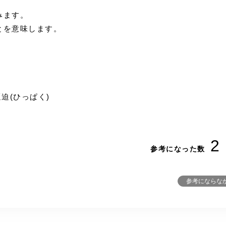
みます。
とを意味します。
迫(ひっぱく)
2
参考になった数
参考にならな