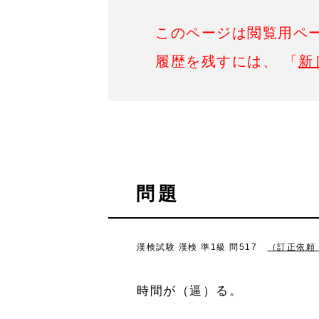
このページは閲覧用ペ
履歴を残すには、 「
新
問題
漢検試験 漢検 準1級 問517
（訂正依頼
時間が（逼）る。