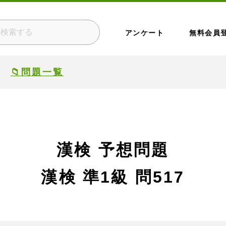
アンケート
無料会員
📁問題一覧
漢検 予想問題
漢検 準1級
問517