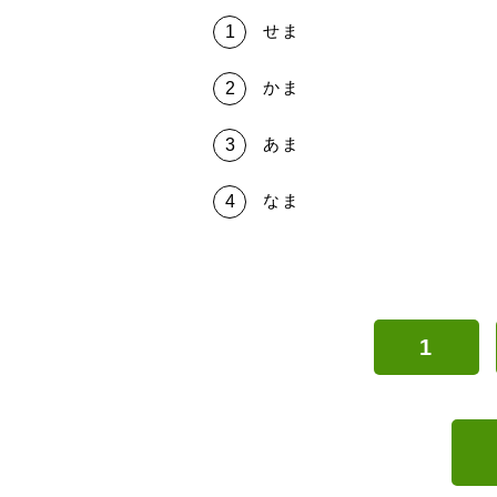
せま
かま
あま
なま
1