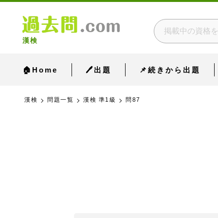
漢検
🏠Home
🖊出題
📌続きから出題
漢検
問題一覧
漢検 準1級
問87