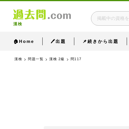
漢検
🏠Home
🖊出題
📌続きから出題
漢検
問題一覧
漢検 2級
問117