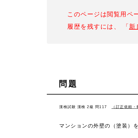
このページは閲覧用ペ
履歴を残すには、 「
新
問題
漢検試験 漢検 2級 問117
（訂正依頼・
マンションの外壁の（塗装）